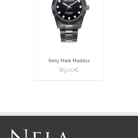
/
CARRITO
AILS
Reloj Mark Maddox
89,00
€