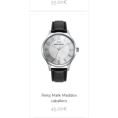
55,00
€
/
CARRITO
AILS
Reloj Mark Maddox
caballero
45,00
€