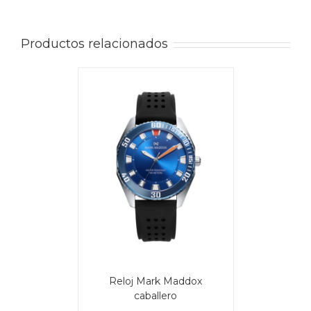
Productos relacionados
/
CARRITO
AILS
Reloj Mark Maddox
caballero